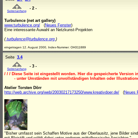
- 2 -
Seitenanfang
Turbulence (net art gallery)
www.turbulence.org/
(
Neues Fenster
)
Eine interessante Auwahl an Netzkunst-Projekten
(
turbulence@turbulence.org
)
0,01
eingetragen 12. August 2000, Index-Nummer: OH311889
Seite
3.4
- 3 -
Seitenanfang
/ / / Diese Seite ist eingestellt worden. Hier die gespeicherte Version 
- unter Umständen mit unvollständigen Inhalten oder Illustrationen 
Atelier Torsten Dörr
http://web.archive.org/web/20030217173250/www.kreativdoer.de/
(
Neues 
"Bisher umfasst sein Schaffen Motive aus der Oberlausitz, jene Bilder sind
mit Bleistift und wählt dabei unter anderem mittelhessische Ansichten."