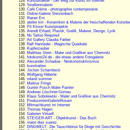
Kunstbrowser - Der Weg zur Kunst im Internet
Straßenmalerei
Café Crème - photographie contemporaine
Online-Galerie Sterzenbach
Rainer Ern
atelier km - Keramiken & Malerei der freischaffenden Künstle
Pit Kinzer Kunstprojekte
Arendt Erhard, Plastik, Grafik, Malerei, Design, Lyrik
No Tattoo Required
Art Gallery Claudia Färber
Ralf Hanrieder - Magische Quadrate
Kupferzauber
Matthias Stein - Maler und Grafiker aus Chemnitz
fotokunst24.de - die etwas andere Fotogalerie
Alexander Schadow - Neokonstruktivismus
kunstratten
Jochen Schambeck
Wolfgang Häberle
roland summer
Markus Frings
Gunter Pusch Maler Painter
Andreas Löschner-Gornau
Klaus Sobolewski - Maler und Grafiker aus Chemnitz
ProduzentenGalerieRosam
Mitmachkunst im Internet
Thomas Hagen
Galerien Virtuell
STEIGER-ART - Objektkunst - Das Buch
mario diaz suarez
DINGWELT:::Die Tauschbörse für Dinge mit Geschichte