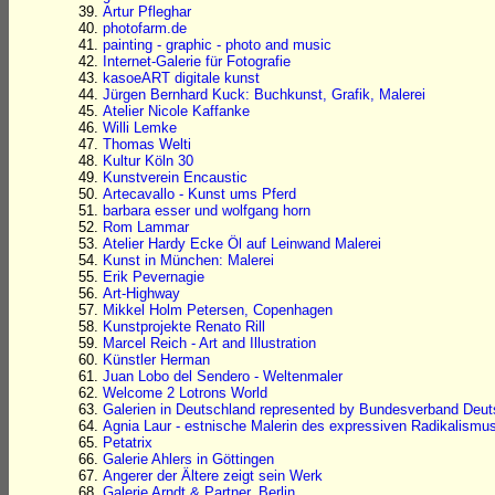
Artur Pfleghar
photofarm.de
painting - graphic - photo and music
Internet-Galerie für Fotografie
kasoeART digitale kunst
Jürgen Bernhard Kuck: Buchkunst, Grafik, Malerei
Atelier Nicole Kaffanke
Willi Lemke
Thomas Welti
Kultur Köln 30
Kunstverein Encaustic
Artecavallo - Kunst ums Pferd
barbara esser und wolfgang horn
Rom Lammar
Atelier Hardy Ecke Öl auf Leinwand Malerei
Kunst in München: Malerei
Erik Pevernagie
Art-Highway
Mikkel Holm Petersen, Copenhagen
Kunstprojekte Renato Rill
Marcel Reich - Art and Illustration
Künstler Herman
Juan Lobo del Sendero - Weltenmaler
Welcome 2 Lotrons World
Galerien in Deutschland represented by Bundesverband Deuts
Agnia Laur - estnische Malerin des expressiven Radikalismu
Petatrix
Galerie Ahlers in Göttingen
Angerer der Ältere zeigt sein Werk
Galerie Arndt & Partner, Berlin