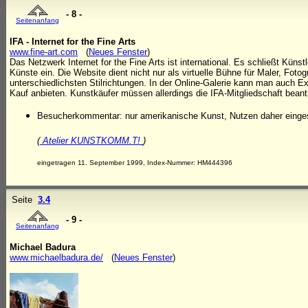
- 8 -
Seitenanfang
IFA - Internet for the Fine Arts
www.fine-art.com
(
Neues Fenster
)
Das Netzwerk Internet for the Fine Arts ist international. Es schließt Kün
Künste ein. Die Website dient nicht nur als virtuelle Bühne für Maler, Foto
unterschiedlichsten Stilrichtungen. In der Online-Galerie kann man auch 
Kauf anbieten. Kunstkäufer müssen allerdings die IFA-Mitgliedschaft beant
Besucherkommentar: nur amerikanische Kunst, Nutzen daher einge
(
Atelier KUNSTKOMM.T!
)
eingetragen 11. September 1999, Index-Nummer: HM444396
Seite
3.4
- 9 -
Seitenanfang
Michael Badura
www.michaelbadura.de/
(
Neues Fenster
)