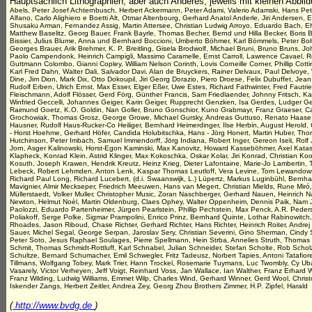
Hauptsächlich Lithographien, aber auch Anderes, jeweils mit kleinen Abbi
Abels, Peter Josef Achternbusch, Herbert Ackermann, Peter Adami, Valerio Adamski, Hans Peter 
Alfano, Carlo Alighiero e Boetti Alt, Otmar Altenbourg, Gerhard Anatol Anderle, Jiri Andersen, 
Shusaku Arman, Fernandez Assig, Martin Attersee, Christian Ludwig Arroyo, Eduardo Bach, El
Matthew Baselitz, Georg Bauer, Frank Bayrle, Thomas Becher, Bernd und Hilla Becker, Boris B
Bissier, Julius Blume, Anna und Bernhard Boccioni, Umberto Böhmer, Karl Bömmels, Peter Bolta
Georges Brauer, Arik Brehmer, K. P. Breitling, Gisela Brodwolf, Michael Bruni, Bruno Bruns, Jo
Paolo Campendonk, Heinrich Campigli, Massimo Caramelle, Ernst Carroll, Lawrence Cavael, Ro
Guttmann Colombo, Gianni Copley, William Nelson Corinth, Lovis Corneille Corner, Phillip Co
Karl Fred Dahn, Walter Dali, Salvador Davi, Alan de Bruyckers, Rainer Delvaux, Paul Delvoye, 
Dine, Jim Dion, Mark Dix, Otto Dokoupil, Jiri Georg Dorazio, Piero Droese, Felix Dubuffet, J
Rudolf Erben, Ulrich Ernst, Max Esser, Elger Eßer, Uwe Estes, Richard Fathwinter, Fred Fautrier
Fleischmann, Adolf Flösser, Gerd Förg, Günther Francis, Sam Friedlaender, Johnny Fritsch,
Winfried Geccelli, Johannes Geiger, Karin Geiger, Rupprecht Genzken, Isa Gerdes, Ludger Ger
Raimund Goetz, K.O. Goldin, Nan Goller, Bruno Gonschior, Kuno Grabmayr, Franz Graeser, C
Grochowiak, Thomas Grosz, George Growe, Michael Gursky, Andreas Guttuso, Renato Haase, V
Hausner, Rudolf Haus-Rucker-Co Heiliger, Bernhard Heimerdinger, Ilse Herbin, August Herold
- Horst Hoehme, Gerhard Höfer, Candida Holubitschka, Hans - Jörg Honert, Martin Huber, Th
Hutchinson, Peter Imbach, Samuel Immendorff, Jörg Indiana, Robert Inger, Gereon Iseli, Rolf 
Jorn, Asger Kalinowski, Horst-Egon Kaminski, Max Kanovitz, Howard Kasseböhmer, Axel Katase,
Klapheck, Konrad Klein, Astrid Klinger, Max Kokoschka, Oskar Kolar, Jiri Konrad, Christian Koo
Kosuth, Joseph Krawen, Hendrik Kreutz, Heinz Krieg, Dieter Lafontaine, Marie-Jo Lambertin,
Lebeck, Robert Lehmden, Anton Lenk, Kaspar Thomas Leutloff, Vera Levine, Tom Lewandowsk
Richard Paul Long, Richard Lucebert, (d.i. Swaanswijk, L.) Lüpertz, Markus Luginbühl, Bernhar
Mavignier, Almir Meckseper, Friedrich Meeuwen, Hans van Megert, Christian Mields, Rune Mir
Müllerstaedt, Volker Muller, Christopher Music, Zoran Naschberger, Gerhard Nauen, Heinrich N
Newton, Helmut Noèl, Martin Oldenburg, Claes Ophey, Walter Oppenheim, Dennis Paik, Nam Ju
Paolozzi, Eduardo Partenheimer, Jürgen Pearlstein, Phillip Pechstein, Max Penck, A.R. Peder
Poliakoff, Serge Polke, Sigmar Prampolini, Enrico Prinz, Bernhard Quinte, Lothar Rabinowitch
Rhoades, Jason Riboud, Chase Richter, Gerhard Richter, Hans Richter, Heinrich Roiter, Andre
Sauer, Michel Segal, George Serpan, Jaroslav Sery, Christian Severini, Gino Sherman, Cindy S
Peter Soto, Jesus Raphael Soulages, Pierre Spellmann, Hein Strba, Annelies Struth, Thoma
Schmit, Thomas Schmidt-Rottluff, Karl Schnabel, Julian Schneider, Stefan Scholte, Rob Sch
Schultze, Bernard Schumacher, Emil Schwegler, Fritz Tadeusz, Norbert Tapies, Antoni Tatafiore
Tillmans, Wolfgang Tobey, Mark Trier, Hann Trockel, Rosemarie Tuymans, Luc Twombly, Cy Uba
Vasarely, Victor Verheyen, Jeff Voigt, Reinhard Voss, Jan Wallace, Ian Walther, Franz Erha
Franz Wilding, Ludwig Williams, Emmet Wilp, Charles Wind, Gerhard Winner, Gerd Wool, Christo
Iskender Zangs, Herbert Zeitler, Andrea Zey, Georg Zhou Brothers Zimmer, H.P. Zipfel, Harald
(
http://www.bvdg.de
)