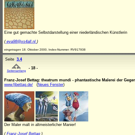
Eine gut gemachte Selbstdarstellung einer niederländischen Künstlerin
(
eva98@xs4all.nl
)
eingetragen 18. Oktober 2000, Index-Nummer: RV917938
Seite
3.4
- 18 -
Seitenanfang
Franz-Josef Bettag: theatrum mundi - phantastische Malerei der Gege
www.fjbettag.de/
(
Neues Fenster
)
Der Maler malt in altmeisterlicher Manier!
(
Franz-Josef Bettag
)