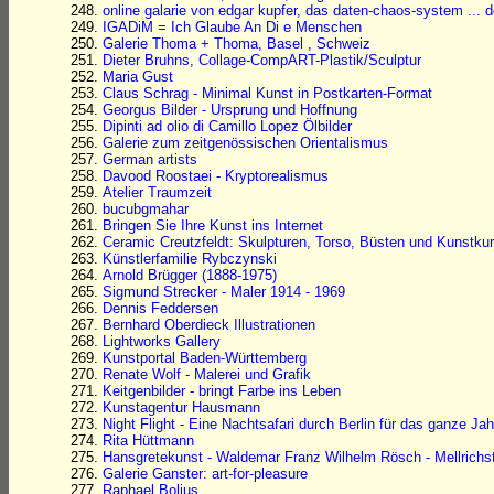
online galarie von edgar kupfer, das daten-chaos-system ... 
IGADiM = Ich Glaube An Di e Menschen
Galerie Thoma + Thoma, Basel , Schweiz
Dieter Bruhns, Collage-CompART-Plastik/Sculptur
Maria Gust
Claus Schrag - Minimal Kunst in Postkarten-Format
Georgus Bilder - Ursprung und Hoffnung
Dipinti ad olio di Camillo Lopez Ölbilder
Galerie zum zeitgenössischen Orientalismus
German artists
Davood Roostaei - Kryptorealismus
Atelier Traumzeit
bucubgmahar
Bringen Sie Ihre Kunst ins Internet
Ceramic Creutzfeldt: Skulpturen, Torso, Büsten und Kunstku
Künstlerfamilie Rybczynski
Arnold Brügger (1888-1975)
Sigmund Strecker - Maler 1914 - 1969
Dennis Feddersen
Bernhard Oberdieck Illustrationen
Lightworks Gallery
Kunstportal Baden-Württemberg
Renate Wolf - Malerei und Grafik
Keitgenbilder - bringt Farbe ins Leben
Kunstagentur Hausmann
Night Flight - Eine Nachtsafari durch Berlin für das ganze Jah
Rita Hüttmann
Hansgretekunst - Waldemar Franz Wilhelm Rösch - Mellrichs
Galerie Ganster: art-for-pleasure
Raphael Bolius