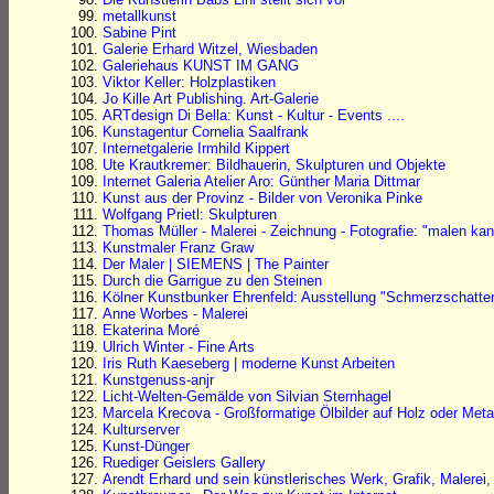
metallkunst
Sabine Pint
Galerie Erhard Witzel, Wiesbaden
Galeriehaus KUNST IM GANG
Viktor Keller: Holzplastiken
Jo Kille Art Publishing. Art-Galerie
ARTdesign Di Bella: Kunst - Kultur - Events ....
Kunstagentur Cornelia Saalfrank
Internetgalerie Irmhild Kippert
Ute Krautkremer: Bildhauerin, Skulpturen und Objekte
Internet Galeria Atelier Aro: Günther Maria Dittmar
Kunst aus der Provinz - Bilder von Veronika Pinke
Wolfgang Prietl: Skulpturen
Thomas Müller - Malerei - Zeichnung - Fotografie: "malen ka
Kunstmaler Franz Graw
Der Maler | SIEMENS | The Painter
Durch die Garrigue zu den Steinen
Kölner Kunstbunker Ehrenfeld: Ausstellung "Schmerzschatte
Anne Worbes - Malerei
Ekaterina Moré
Ulrich Winter - Fine Arts
Iris Ruth Kaeseberg | moderne Kunst Arbeiten
Kunstgenuss-anjr
Licht-Welten-Gemälde von Silvian Sternhagel
Marcela Krecova - Großformatige Ölbilder auf Holz oder Meta
Kulturserver
Kunst-Dünger
Ruediger Geislers Gallery
Arendt Erhard und sein künstlerisches Werk, Grafik, Malerei,