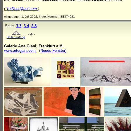
(
TorDoer@aol.com
)
wa
eingetragen 1. Juli 2002, Index-Nummer: SE574981
Seite
3.3
3.4
2.8
- 4 -
Seitenanfang
Galerie Arte Giani, Frankfurt a.M.
www.artegiani.com
(
Neues Fenster
)