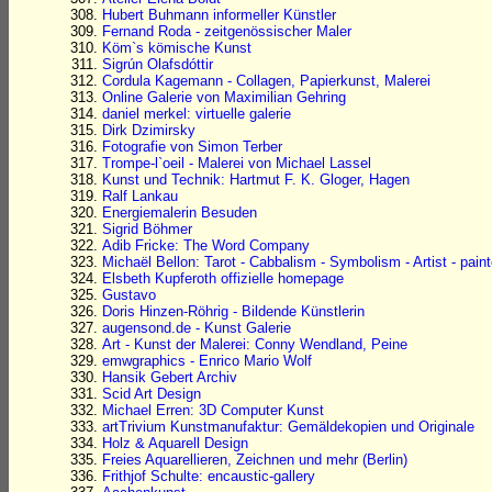
Hubert Buhmann informeller Künstler
Fernand Roda - zeitgenössischer Maler
Köm`s kömische Kunst
Sigrún Olafsdóttir
Cordula Kagemann - Collagen, Papierkunst, Malerei
Online Galerie von Maximilian Gehring
daniel merkel: virtuelle galerie
Dirk Dzimirsky
Fotografie von Simon Terber
Trompe-l`oeil - Malerei von Michael Lassel
Kunst und Technik: Hartmut F. K. Gloger, Hagen
Ralf Lankau
Energiemalerin Besuden
Sigrid Böhmer
Adib Fricke: The Word Company
Michaël Bellon: Tarot - Cabbalism - Symbolism - Artist - paint
Elsbeth Kupferoth offizielle homepage
Gustavo
Doris Hinzen-Röhrig - Bildende Künstlerin
augensond.de - Kunst Galerie
Art - Kunst der Malerei: Conny Wendland, Peine
emwgraphics - Enrico Mario Wolf
Hansik Gebert Archiv
Scid Art Design
Michael Erren: 3D Computer Kunst
artTrivium Kunstmanufaktur: Gemäldekopien und Originale
Holz & Aquarell Design
Freies Aquarellieren, Zeichnen und mehr (Berlin)
Frithjof Schulte: encaustic-gallery