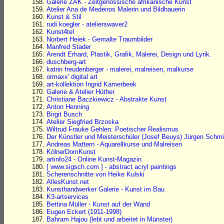
Galerie ZAK - Zeitgenössische afrikanische Kunst
Atelier Ana de Medeiros Malerin und Bildhauerin
Kunst & Stil
rudi koegler - atelierswaver2
Kunst4tel
Norbert Heiek - Gemalte Traumbilder
Manfred Stader
Arendt Erhard, Plastik, Grafik, Malerei, Design und Lyrik.
duschberg-art
katrin freudenberger - malerei, malreisen, malkurse
ormaxx' digital art
art-kollektion Ingrid Kamerbeek
Galerie & Atelier Hüther
Christiane Baczkiewicz - Abstrakte Kunst
Anton Henning
Birgit Busch
Atelier Siegfried Brzoska
Wiltrud Frauke Gehlen: Poetischer Realismus
Der Künstler und Meisterschüler (Josef Beuys) Jürgen Schmi
Andreas Mattern - Aquarellkurse und Malreisen
KölnerDomKunst
artinfo24 - Online Kunst-Magazin
[ www.sigsch.com ] - abstract acryl paintings
Scherenschnitte von Heike Kulski
AllesKunst.net
Kunsthandwerker Galerie - Kunst im Bau
K3-artservices
Bettina Müller - Kunst auf der Wand
Eugen Eckert (1911-1998)
Bahram Hajou (lebt und arbeitet in Münster)