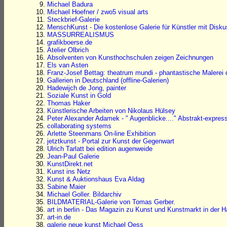
Michael Badura
Michael Hoefner / zwo5 visual arts
Steckbrief-Galerie
MenschKunst - Die kostenlose Galerie für Künstler mit Disk
MASSURREALISMUS
grafikboerse.de
Atelier Olbrich
Absolventen von Kunsthochschulen zeigen Zeichnungen
Els van Asten
Franz-Josef Bettag: theatrum mundi - phantastische Malerei
Gallerien in Deutschland (offline-Galerien)
Hadewijch de Jong, painter
Soziale Kunst in Gold
Thomas Haker
Künstlerische Arbeiten von Nikolaus Hülsey
Peter Alexander Adamek - " Augenblicke...." Abstrakt-expres
collaborating systems
Arlette Steenmans On-line Exhibition
jetztkunst - Portal zur Kunst der Gegenwart
Ulrich Tarlatt bei edition augenweide
Jean-Paul Galerie
KunstDirekt.net
Kunst ins Netz
Kunst & Auktionshaus Eva Aldag
Sabine Maier
Michael Goller. Bildarchiv
BILDMATERIAL-Galerie von Tomas Gerber.
art in berlin - Das Magazin zu Kunst und Kunstmarkt in der H
art-in.de
galerie neue kunst Michael Oess