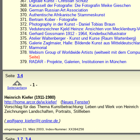
Digitale Kunst - Christian Schütz
Karussell der Fotografie: Die Fotografin Meike Gieschen
German Russian Art Association
Authentische Afrikanische Stammeskunst
Bertram Kober - Fotografie
Photography in der Kunst - Daniel Tobias Braun
Vedutenzeichner Kjeld Heinze: Ansichten von Mecklenburg-
Gerhard Gossmann 1912 - 1964, Kinderbuchillustrator
Atelier Waltenberger - Kunst und Kurse (Raum Wartenberg)
Galerie Zaglmaier, Halle: Bildende Kunst aus Mitteldeutschla
Marmorial
Webism Group of Worldwide Artists (weltweit mit dem Compute
Seite)
RADAR - Projekte, Galerien, Institutionen in München
Seite
3.4
- 1 -
Seitenanfang
Heinrich Kiefer (1911-1980)
http://home.arcor.de/w.kiefer/
(
Neues Fenster
)
Vorschlag für das Thema Kunstbetrachtung: Leben und Werk von Heinrich u
Zeichnungen Landschaften, Portraits, Stillleben
(
wolfgang_kiefer@t-online.de
)
30,00
eingetragen 21. März 2003, Index-Nummer: XX394256
Seite
1.7
3.4