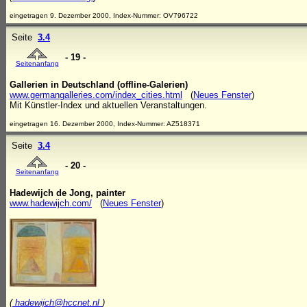
eingetragen 9. Dezember 2000, Index-Nummer: OV796722
Seite
3.4
- 19 -
Seitenanfang
Gallerien in Deutschland (offline-Galerien)
www.germangalleries.com/index_cities.html
(
Neues Fenster
)
Mit Künstler-Index und aktuellen Veranstaltungen.
eingetragen 16. Dezember 2000, Index-Nummer: AZ518371
Seite
3.4
- 20 -
Seitenanfang
Hadewijch de Jong, painter
www.hadewijch.com/
(
Neues Fenster
)
(
hadewijch@hccnet.nl
)