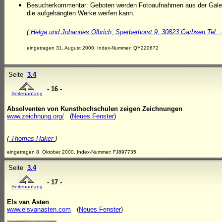
Besucherkommentar: Geboten werden Fotoaufnahmen aus der Galeri
die aufgehängten Werke werfen kann.
(
Helga und Johannes Olbrich, Sperberhorst 9, 30823 Garbsen Tel.
eingetragen 31. August 2000, Index-Nummer: QY220672
Seite
3.4
- 16 -
Seitenanfang
Absolventen von Kunsthochschulen zeigen Zeichnungen
www.zeichnung.org/
(
Neues Fenster
)
(
Thomas Haker
)
eingetragen 8. Oktober 2000, Index-Nummer: FJ897735
Seite
3.4
- 17 -
Seitenanfang
Els van Asten
www.elsvanasten.com
(
Neues Fenster
)