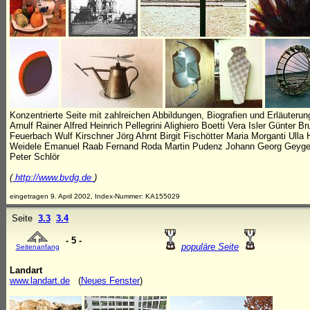
Konzentrierte Seite mit zahlreichen Abbildungen, Biografien und Erläuterun
Arnulf Rainer Alfred Heinrich Pellegrini Alighiero Boetti Vera Isler Günte
Feuerbach Wulf Kirschner Jörg Ahrnt Birgit Fischötter Maria Morganti Ulla
Weidele Emanuel Raab Fernand Roda Martin Pudenz Johann Georg Geyger 
Peter Schlör
(
http://www.bvdg.de
)
eingetragen 9. April 2002, Index-Nummer: KA155029
Seite
3.3
3.4
- 5 -
populäre Seite
Seitenanfang
Landart
www.landart.de
(
Neues Fenster
)