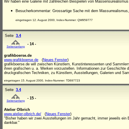
Wir haben eine Galerie mit zahlreichen Beispielen von Massensurealismu
Besucherkommentar: Grossartige Sache mit dem Massurrealismus, 
eingetragen 12. August 2000, Index-Nummer: QW959777
Seite
3.4
- 14 -
Seitenanfang
grafikboerse.de
www.grafikboerse.de
(
Neues Fenster
)
grafikboerse.de will zwischen Künstlern, Kunstinteressenten und Sammlern 
ihren grafischen u. a. Werken vorzustellen. Informationen zur Geschichte 
druckgrafischen Techniken, zu Künstlern, Ausstellungen, Galerien und S
eingetragen 15. August 2000, Index-Nummer: TD697723
Seite
3.4
- 15 -
Seitenanfang
Atelier Olbrich
www.atelier-olbrich.de/
(
Neues Fenster
)
"Bisher haben wir zwei Ausstellungen im Jahr gemacht, immer jeweils ein Eh
dankbar."