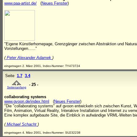
www.paa-artist.de/
(
Neues Fenster
)
"Eigene Künstlerhomepage, Grenzgänger zwischen Abstraktion und Naturali
Vorstellungen......"
(
Peter Alexander Adamek
)
eingetragen 2. März 2001, Index-Nummer: TY473724
Seite
1.7
3.4
- 25 -
Seitenanfang
collaborating systems
www.gvoon.de/index.html
(
Neues Fenster
)
"Die "collaborating systems" auf gvoon entwickeln sich zwischen Kunst, W
Film, Animation, Virtual Reality, Interakive Installation und Internet zu 
Eine komplex aufgebaute Site, die Einblick in aufwändige VRML-Welten bie
(
Michael Schacht
)
eingetragen 4. März 2001, Index-Nummer: SU232238