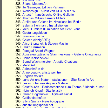
Aachenkunst
Stiane Modern Art
Jo Niemeyer: Edition Partanen
Weddesign - Kunst von Dr.U. & d.s.W.
Artactif: französische Online Gallerie
Thomas Millers Tamara Millers
Atelier und Galerie im Havelland bei Berlin
Sabrina Hohmann, Installationen
Menu Lumière Illumination Art LichtEvent
Gestaltungsideen
Formensprache
Galerie einzigARTig
Alice Stepanek & Steven Maslin
Heiko Herrmann
Fotograf André Wagner
Aussereuropäische Stammeskunst - Galerie Oriogmundi
Heino Karschewski
Bernd Wachtmeister - Artistic Creations
Metal Art
Airbrush4fun.de
Anne Loubry, artiste peintre
Bogdan Vojska
Land-Art und Natur-Installationen - Site Specific Art
Lukas Johannes Aigner - Malerei
CastYourArt - Podcastservice zum Thema Bildende Kunst
Heinrich Knopf - Stahlplastik
Nenad Bogdanovic: Digitalart Kunst
Golflandschaften
Silvia Sinha - Freie Fotografie
ausstellungsportal.net