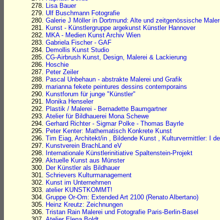
Lisa Bauer
Ulf Buschmann Fotografie
Galerie J Möller in Dortmund: Alte und zeitgenössische Malere
Kunst - Künstlergruppe argekunst Künstler Hannover
MKA - Medien Kunst Archiv Wien
Gabriela Fischer - GAF
Demollis Kunst Studio
CG-Airbrush Kunst, Design, Malerei & Lackierung
Hoschie
Peter Zeiler
Pascal Unbehaun - abstrakte Malerei und Grafik
marianna fekete peintures dessins contemporains
Kunstforum für junge "Künstler"
Monika Henseler
Plastik / Malerei - Bernadette Baumgartner
Atelier für Bildhauerei Mona Schewe
Gerhard Richter - Sigmar Polke - Thomas Bayrle
Peter Kenter: Mathematisch Konkrete Kunst
Tim Eiag, Architekt/in , Bildende Kunst , Kulturvermittler: I de
Kunstverein BrachLand eV
Internationale Künstlerinitiative Spaltenstein-Projekt
Aktuelle Kunst aus Münster
Der Künstler als Bildhauer
Schrievers Kulturmanagement
Kunst im Unternehmen
atelier KUNSTKOMMT!
Gruppe Or-Om: Extended Art 2100 (Renato Albertano)
Heinz Kreutz: Zeichnungen
Tristan Rain Malerei und Fotografie Paris-Berlin-Basel
Atelier Elena Boldt