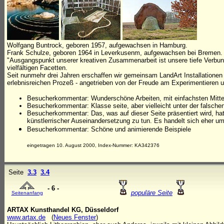
Wolfgang Buntrock, geboren 1957, aufgewachsen in Hamburg.
Frank Schulze, geboren 1964 in Leverkusenm, aufgewachsen bei Bremen.
"Ausgangspunkt unserer kreativen Zusammenarbeit ist unsere tiefe Verbund
vielfältigen Facetten.
Seit nunmehr drei Jahren erschaffen wir gemeinsam LandArt Installationen 
erlebnisreichen Prozeß - angetrieben von der Freude am Experimentieren u
Besucherkommentar: Wunderschöne Arbeiten, mit einfachsten Mitteln
Besucherkommentar: Klasse seite, aber vielleicht unter der falschen
Besucherkommentar: Das, was auf dieser Seite präsentiert wird, hat
künstlerrischer Auseinandersetzung zu tun. Es handelt sich eher um
Besucherkommentar: Schöne und animierende Beispiele
eingetragen 10. August 2000, Index-Nummer: KA342376
Seite
3.3
3.4
- 6 -
populäre Seite
Seitenanfang
ARTAX Kunsthandel KG, Düsseldorf
www.artax.de
(
Neues Fenster
)