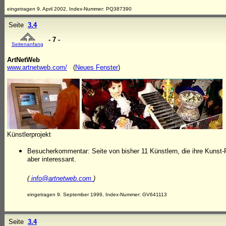
eingetragen 9. April 2002, Index-Nummer: PQ387390
Seite
3.4
- 7 -
Seitenanfang
ArtNetWeb
www.artnetweb.com/
(
Neues Fenster
)
Künstlerprojekt
Besucherkommentar: Seite von bisher 11 Künstlern, die ihre Kunst-P
aber interessant.
(
info@artnetweb.com
)
eingetragen 9. September 1999, Index-Nummer: GV641113
Seite
3.4