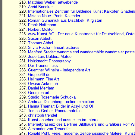
Matthias Weber: artweber.de
Arvid Boecker
Internationales Zentrum für Bildende Kunst Kalkofen Gnaden
Mischa Naue: Poets Kalender
Roman Gumaniuk aus Bischkek, Kirgistan
Frank Hoffmann
Norbert Molitor
www.Kunst.AG - Der neue Kunstmarkt für Deutschland, Öster
Susan Abbott
Thomas Abbel
Silvia Pecha - fineart pictures
Manfred Stader: wandmalerei wandgemälde wandmaler pastel
Jose Luis Baldera Mateo
Holzknecht Photography
Der Traenenfluss
Guenther Wilhelm - Independent Art
Gruppe49.de
Hellmann Fine Art
Owusu-Ankomah
Daniel Merriam
Georgien-art
Studio Rosemarie Schuckall
Andreas Duschberg - online exhibition
Hanna Thamar: Bilder in Acryl und Öl
Tomas Gerber: Panoramafotos
christoph trendel
Kunst ansehen und ausstellen im Internet
Internetpräsenz des Berliner Bildhauers und Grafikers Rolf Wi
Alexander von Treuenfels
Ronald Pohl. Freie, moderne, zeitgenössische Malerei. Kunst