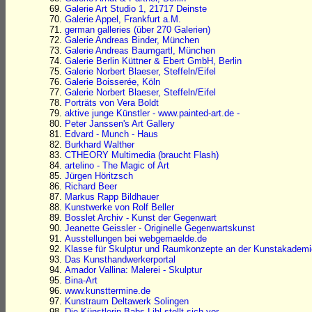
Galerie Art Studio 1, 21717 Deinste
Galerie Appel, Frankfurt a.M.
german galleries (über 270 Galerien)
Galerie Andreas Binder, München
Galerie Andreas Baumgartl, München
Galerie Berlin Küttner & Ebert GmbH, Berlin
Galerie Norbert Blaeser, Steffeln/Eifel
Galerie Boisserée, Köln
Galerie Norbert Blaeser, Steffeln/Eifel
Porträts von Vera Boldt
aktive junge Künstler - www.painted-art.de -
Peter Janssen's Art Gallery
Edvard - Munch - Haus
Burkhard Walther
CTHEORY Multimedia (braucht Flash)
artelino - The Magic of Art
Jürgen Höritzsch
Richard Beer
Markus Rapp Bildhauer
Kunstwerke von Rolf Beller
Bosslet Archiv - Kunst der Gegenwart
Jeanette Geissler - Originelle Gegenwartskunst
Ausstellungen bei webgemaelde.de
Klasse für Skulptur und Raumkonzepte an der Kunstakadem
Das Kunsthandwerkerportal
Amador Vallina: Malerei - Skulptur
Bina-Art
www.kunsttermine.de
Kunstraum Deltawerk Solingen
Die Künstlerin Babs Lihl stellt sich vor