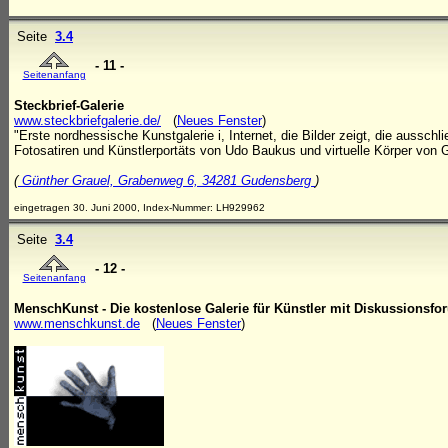
Seite
3.4
- 11 -
Seitenanfang
Steckbrief-Galerie
www.steckbriefgalerie.de/
(
Neues Fenster
)
"Erste nordhessische Kunstgalerie i, Internet, die Bilder zeigt, die ausschl
Fotosatiren und Künstlerportäts von Udo Baukus und virtuelle Körper von 
(
Günther Grauel, Grabenweg 6, 34281 Gudensberg
)
eingetragen 30. Juni 2000, Index-Nummer: LH929962
Seite
3.4
- 12 -
Seitenanfang
MenschKunst - Die kostenlose Galerie für Künstler mit Diskussionsfo
www.menschkunst.de
(
Neues Fenster
)