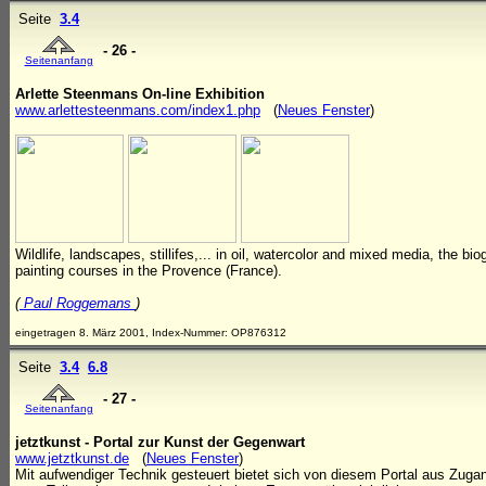
Seite
3.4
- 26 -
Seitenanfang
Arlette Steenmans On-line Exhibition
www.arlettesteenmans.com/index1.php
(
Neues Fenster
)
Wildlife, landscapes, stillifes,... in oil, watercolor and mixed media, the bio
painting courses in the Provence (France).
(
Paul Roggemans
)
eingetragen 8. März 2001, Index-Nummer: OP876312
Seite
3.4
6.8
- 27 -
Seitenanfang
jetztkunst - Portal zur Kunst der Gegenwart
www.jetztkunst.de
(
Neues Fenster
)
Mit aufwendiger Technik gesteuert bietet sich von diesem Portal aus Zuga