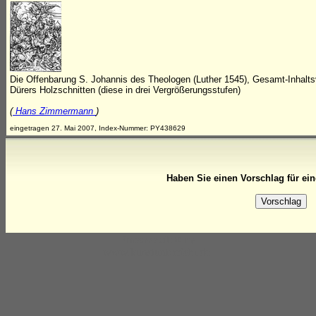
Die Offenbarung S. Johannis des Theologen (Luther 1545), Gesamt-Inhalts
Dürers Holzschnitten (diese in drei Vergrößerungsstufen)
(
Hans Zimmermann
)
eingetragen 27. Mai 2007, Index-Nummer: PY438629
Haben Sie einen Vorschlag für ei
Prozesszeit: 0 ms
www.kunstunterricht.de