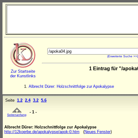
(Erweiterte Suche >>)
1 Eintrag für "/apok
Zur Startseite
der Kunstlinks
Albrecht Dürer: Holzschnittfolge zur Apokalypse
Seite
1.2
2.4
3.2
5.6
- 1 -
Seitenanfang
Albrecht Dürer: Holzschnittfolge zur Apokalypse
http://12koerbe.de/apokalypse/apok-0.htm
(
Neues Fenster
)