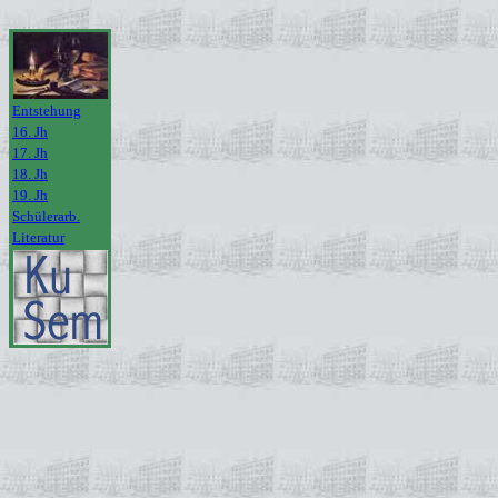
Entstehung
16. Jh
17. Jh
18. Jh
19. Jh
Schülerarb.
Literatur