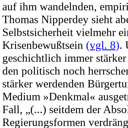
auf ihm wandelnden, empi
Thomas Nipperdey sieht abe
Selbstsicherheit vielmehr e
Krisenbewußtsein
(vgl. 8)
.
geschichtlich immer stärk
den politisch noch herrsc
stärker werdenden Bürgertum
Medium »Denkmal« ausgetra
Fall, „(...) seitdem der Ab
Regierungsformen verdrängt 