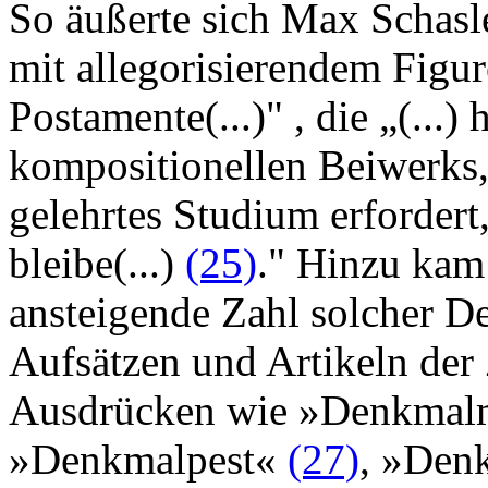
So äußerte sich Max Schasler
mit allegorisierendem Fig
Postamente(...)" , die „(...) 
kompositionellen Beiwerks,
gelehrtes Studium erfordert
bleibe(...)
(25)
." Hinzu kam 
ansteigende Zahl solcher De
Aufsätzen und Artikeln der 
Ausdrücken wie »Denkmal
»Denkmalpest«
(27)
, »Den