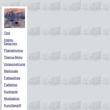
Titel
Ingres-
Delacroix
Plainairismus
Thema-Motiv
Voraussetzung
Merkmale
Farbauftrag
Farblehre
Kontraste
Modulation
Kunstbegriff