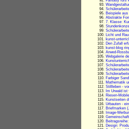
Fantasy fürs 
Wandgestaltun
Schülerarbeit
Beispiele aus
Abstrakte Fo
7. Klasse: Ku
Stundenkonze
Schülerarbeit
Licht und Rau
kunst-unterri
Den Zufall er
kunst-blog ri
Arwed-Rossbac
Webgalerie d
Kunstunterri
Schülerarbeit
Schülerarbeit
Schülerarbeit
Farbiger Sand
Mathematik u
Stillleben - 
Im Urwald ist
Riesen-Mobile
Kunstseiten d
Urbauten - ei
Briefmarken 
Image-Werbun
Gemeinschaft
Beitragsreihe
Design: Prod