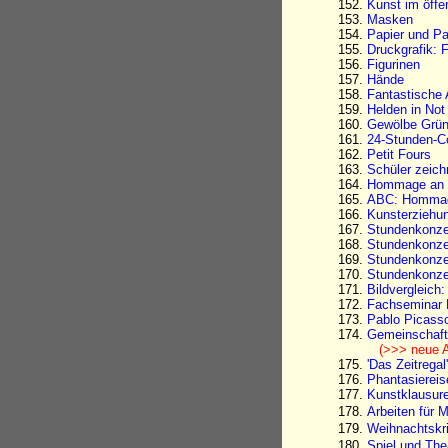
Kunst im öffe
Masken
Papier und P
Druckgrafik: 
Figurinen
Hände
Fantastische 
Helden in Not
Gewölbe Grün
24-Stunden-C
Petit Fours
Schüler zeich
Hommage an d
ABC: Hommag
Kunsterziehu
Stundenkonze
Stundenkonzep
Stundenkonzep
Stundenkonze
Bildvergleich
Fachseminar 
Pablo Picasso
Gemeinschaft
(>>> neue A
'Das Zeitregal
Phantasierei
Kunstklausure
Arbeiten für 
Weihnachtskr
Spiel und Th