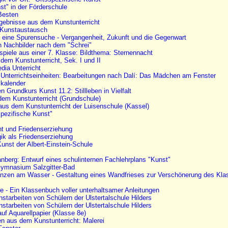
t" in der Förderschule
Besten
gebnisse aus dem Kunstunterricht
 Kunstaustausch
 eine Spurensuche - Vergangenheit, Zukunft und die Gegenwart
 Nachbilder nach dem "Schrei"
ispiele aus einer 7. Klasse: Bildthema: Sternennacht
 dem Kunstunterricht, Sek. I und II
dia Unterricht
e Unterrichtseinheiten: Bearbeitungen nach Dalí: Das Mädchen am Fenster
kalender
n Grundkurs Kunst 11.2: Stillleben in Vielfalt
dem Kunstunterricht (Grundschule)
aus dem Kunstunterricht der Luisenschule (Kassel)
spezifische Kunst"
ht und Friedenserziehung
k als Friedenserziehung
unst der Albert-Einstein-Schule
anberg: Entwurf eines schulinternen Fachlehrplans "Kunst"
Gymnasium Salzgitter-Bad
anzen am Wasser - Gestaltung eines Wandfrieses zur Verschönerung des Kla
 - Ein Klassenbuch voller unterhaltsamer Anleitungen
nstarbeiten von Schülern der Ulstertalschule Hilders
nstarbeiten von Schülern der Ulstertalschule Hilders
auf Aquarellpapier (Klasse 8e)
en aus dem Kunstunterricht: Malerei