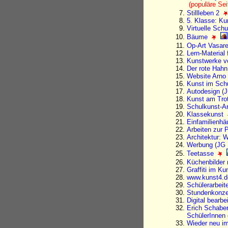
(populäre Sei
Stillleben 2
5. Klasse: Ku
Virtuelle Sc
Bäume
Op-Art Vasar
Lern-Material
Kunstwerke vo
Der rote Hahn
Website Arno
Kunst im Sc
Autodesign (
Kunst am Tro
Schulkunst-A
Klassekunst
Einfamilienhä
Arbeiten zur 
Architektur: 
Werbung (JG 
Teetasse
Küchenbilder 
Graffiti im Ku
www.kunst4.
Schülerarbeit
Stundenkonzep
Digital bearbe
Erich Schaber
SchülerInnen
Wieder neu im