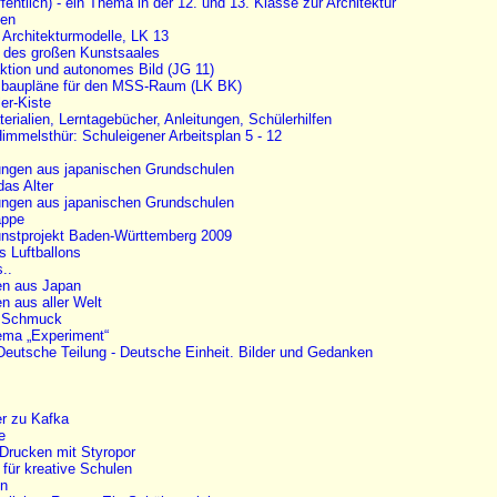
ffentlich) - ein Thema in der 12. und 13. Klasse zur Architektur
ken
- Architekturmodelle, LK 13
 des großen Kunstsaales
aktion und autonomes Bild (JG 11)
baupläne für den MSS-Raum (LK BK)
er-Kiste
erialien, Lerntagebücher, Anleitungen, Schülerhilfen
melsthür: Schuleigener Arbeitsplan 5 - 12
ungen aus japanischen Grundschulen
das Alter
ungen aus japanischen Grundschulen
appe
unstprojekt Baden-Württemberg 2009
s Luftballons
..
en aus Japan
n aus aller Welt
t Schmuck
ema „Experiment“
Deutsche Teilung - Deutsche Einheit. Bilder und Gedanken
r zu Kafka
e
Drucken mit Styropor
 für kreative Schulen
en