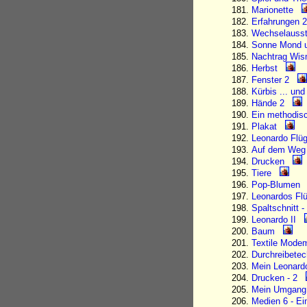
Marionette
Erfahrungen 
Wechselausst
Sonne Mond 
Nachtrag Wi
Herbst
Fenster 2
Kürbis ... un
Hände 2
Ein methodis
Plakat
Leonardo Flü
Auf dem Weg 
Drucken
Tiere
Pop-Blumen
Leonardos Fl
Spaltschnitt 
Leonardo II
Baum
Textile Mode
Durchreibetec
Mein Leonard
Drucken - 2
Mein Umgang
Medien 6 - Ei