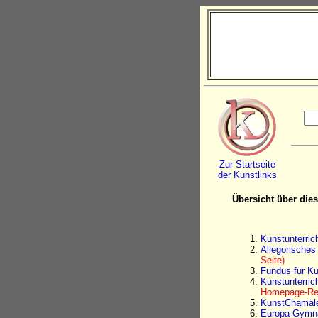
Zur Startseite
der Kunstlinks
Übersicht über dies
Kunstunterri
Allegorisches
Seite)
Fundus für K
Kunstunterric
Homepage-Re
KunstChamäleo
Europa-Gymna