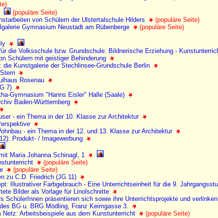
te)
(populäre Seite)
nstarbeiten von Schülern der Ulstertalschule Hilders
(populäre Seite)
hulgalerie Gymnasium Neustadt am Rübenberge
(populäre Seite)
ely
 für die Volksschule bzw. Grundschule: Bildnerische Erziehung - Kunstunterri
n Schülern mit geistiger Behinderung
: die Kunstgalerie der Stechlinsee-Grundschule Berlin
 Stern
hulhaus Rosenau
JG 7)
tha-Gymnasium "Hanns Eisler" Halle (Saale)
rchiv Baden-Württemberg
user - ein Thema in der 10. Klasse zur Architektur
Perspektive
Wohnbau - ein Thema in der 12. und 13. Klasse zur Architektur
12): Produkt- / Imagewerbung
mit Maria Johanna Schinagl, 1
nstunterricht
(populäre Seite)
de
(populäre Seite)
en zu C.D. Friedrich (JG 11)
t: Illustrativer Farbgebrauch - Eine Unterrichtseinheit für die 9. Jahrgangsst
itete Bilder als Vorlage für Linolschnitte
s SchülerInnen präsentieren sich sowie ihre Unterrichtsprojekte und verlinke
 des BG u. BRG Mödling, Franz Keimgasse 3.
 Netz: Arbeitsbeispiele aus dem Kunstunterricht
(populäre Seite)