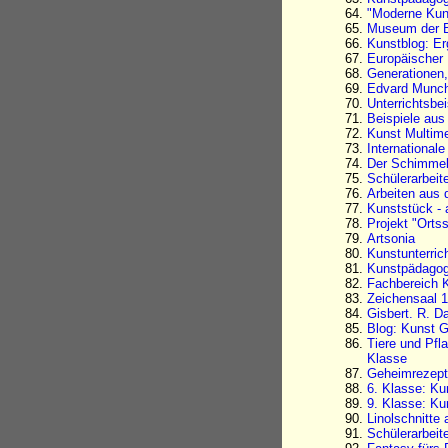
"Moderne Kuns
Museum der 
Kunstblog: Er
Europäischer
Generationen,
Edvard Munch
Unterrichtsbe
Beispiele aus
Kunst Multime
International
Der Schimmel
Schülerarbeite
Arbeiten aus 
Kunststück - 
Projekt "Orts
Artsonia
Kunstunterric
Kunstpädagogi
Fachbereich K
Zeichensaal 1
Gisbert. R. D
Blog: Kunst 
Tiere und Pfl
Klasse
Geheimrezepte
6. Klasse: Ku
9. Klasse: Ku
Linolschnitte 
Schülerarbeit