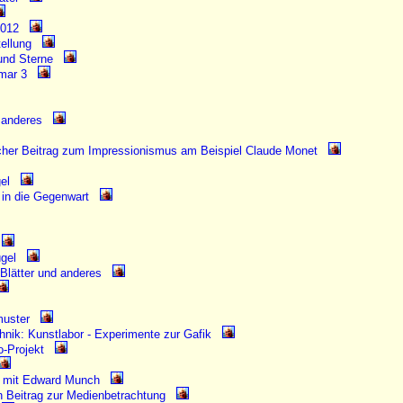
2012
ellung
und Sterne
smar 3
d anderes
cher Beitrag zum Impressionismus am Beispiel Claude Monet
gel
in die Gegenwart
ügel
- Blätter und anderes
muster
hnik: Kunstlabor - Experimente zur Gafik
o-Projekt
 mit Edward Munch
n Beitrag zur Medienbetrachtung