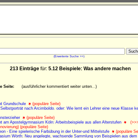
(Erweiterte Suche >>)
213 Einträge
für:
5.12 Beispiele: Was andere machen
e Seite:
(ausführlicher kommentiert weiter unten...)
cht Grundschule
(populäre Seite)
 Selbstporträt nach Arcimboldo. oder: Wie lernt ein Lehrer eine neue Klasse 
unsterzieher
(populäre Seite)
ht am Apostelgymnasium Köln: Arbeitsbeispiele aus allen Alterstufen
(>>> 
novierung)
(populäre Seite)
n - Eine spielerische Farbübung in der Unter-und Mittelstufe
(populäre Se
sium Wörth: Neu angelegte, wachsende Sammlung von Beispielen aus dem 