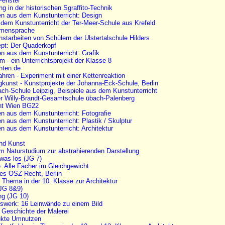
Fenster
g in der historischen Sgraffito-Technik
en aus dem Kunstunterricht: Design
 dem Kunstunterricht der Ter-Meer-Schule aus Krefeld
rmensprache
nstarbeiten von Schülern der Ulstertalschule Hilders
pt: Der Quaderkopf
en aus dem Kunstunterricht: Grafik
m - ein Unterrichtsprojekt der Klasse 8
chten.de
fahren - Experiment mit einer Kettenreaktion
ngkunst - Kunstprojekte der Johanna-Eck-Schule, Berlin
h-Schule Leipzig, Beispiele aus dem Kunstunterricht
er Willy-Brandt-Gesamtschule übach-Palenberg
cht Wien BG22
en aus dem Kunstunterricht: Fotografie
en aus dem Kunstunterricht: Plastik / Skulptur
en aus dem Kunstunterricht: Architektur
nd Kunst
vom Naturstudium zur abstrahierenden Darstellung
 was los (JG 7)
: Alle Fächer im Gleichgewicht
es OSZ Recht, Berlin
n Thema in der 10. Klasse zur Architektur
(JG 8&9)
g (JG 10)
swerk: 16 Leinwände zu einem Bild
: Geschichte der Malerei
ukte Umnutzen