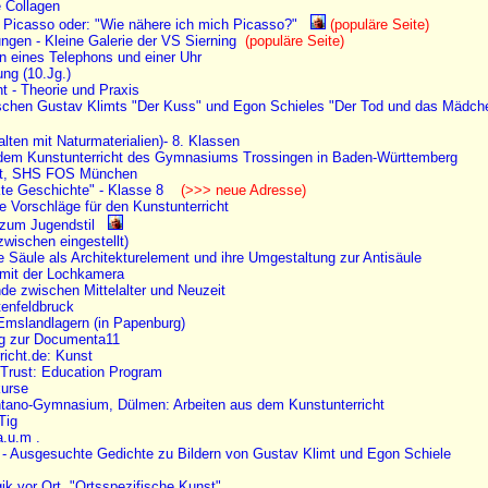
 Collagen
 Picasso oder: "Wie nähere ich mich Picasso?"
(populäre Seite)
ngen - Kleine Galerie der VS Sierning
(populäre Seite)
 eines Telephons und einer Uhr
ung (10.Jg.)
ht - Theorie und Praxis
ischen Gustav Klimts "Der Kuss" und Egon Schieles "Der Tod und das Mädch
alten mit Naturmaterialien)- 8. Klassen
 dem Kunstunterricht des Gymnasiums Trossingen in Baden-Württemberg
ekt, SHS FOS München
kte Geschichte" - Klasse 8
(>>> neue Adresse)
e Vorschläge für den Kunstunterricht
 zum Jugendstil
zwischen eingestellt)
e Säule als Architekturelement und ihre Umgestaltung zur Antisäule
 mit der Lochkamera
de zwischen Mittelalter und Neuzeit
enfeldbruck
Emslandlagern (in Papenburg)
ng zur Documenta11
richt.de: Kunst
 Trust: Education Program
kurse
tano-Gymnasium, Dülmen: Arbeiten aus dem Kunstunterricht
Tig
a.u.m .
d - Ausgesuchte Gedichte zu Bildern von Gustav Klimt und Egon Schiele
k vor Ort. "Ortsspezifische Kunst"