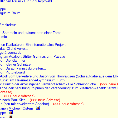
ntlichen Raum - Ein Schülerprojekt
appe
Figur im Raum
Architektur
: Sammeln und präsentieren einer Farbe
omic
nen Karikaturen. Ein internationales Projekt
as Cliché verre...
e à Leonardo
ng am Adalbert-Stifter-Gymnasium, Passau
pt: Die Klammer
t: Kleiner Schnitzer
t: Darauf kannst du pfeifen...
pt: Pictureboard
: Apoll vom Belvedere und Jason von Thorvaldsen (Schulaufgabe aus dem LK
Kunst am Helene-Lange-Gymnasium Fürth
: Prinzip der erzwungenen Verwandtschaft - Die Schreibbrücke
(>>> neue A
liche Zeichenübung: "Spuren der Veränderung" zum kreativen Aspekt: "erzw
dresse)
'
(>>> neue Adresse)
se nach Paul Klee
(>>> neue Adresse)
n (neu mit erweitertem Angebot)
(>>> neue Adresse)
Marion Micheel: Ostern
ippe
eater