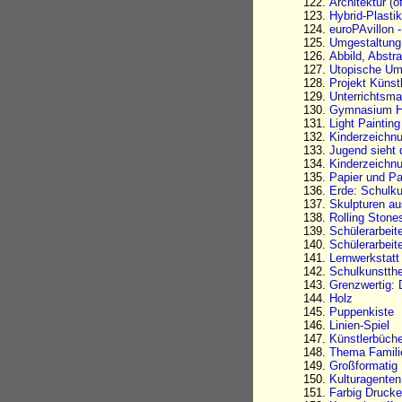
Architektur (ö
Hybrid-Plasti
euroPAvillon 
Umgestaltung
Abbild, Abstr
Utopische Um
Projekt Künstl
Unterrichtsmat
Gymnasium Him
Light Painting
Kinderzeichn
Jugend sieht 
Kinderzeichn
Papier und P
Erde: Schulk
Skulpturen au
Rolling Stones
Schülerarbeit
Schülerarbeite
Lernwerkstat
Schulkunstth
Grenzwertig: 
Holz
Puppenkiste
Linien-Spiel
Künstlerbüche
Thema Famili
Großformatig 
Kulturagenten
Farbig Druck