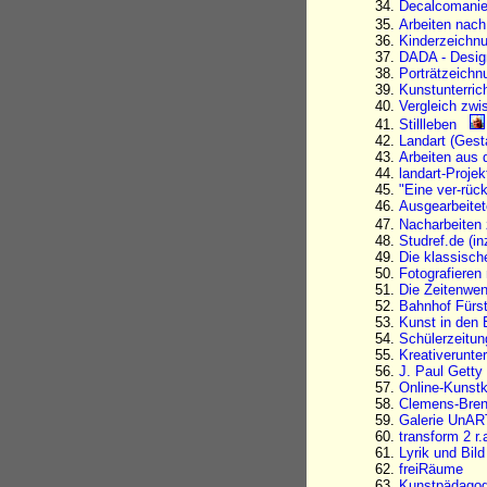
Decalcomanie
Arbeiten nach
Kinderzeichnu
DADA - Design
Porträtzeichn
Kunstunterric
Vergleich zw
Stillleben
Landart (Gest
Arbeiten aus
landart-Proj
"Eine ver-rüc
Ausgearbeitet
Nacharbeiten
Studref.de (in
Die klassisch
Fotografieren
Die Zeitenwen
Bahnhof Fürst
Kunst in den 
Schülerzeitu
Kreativerunter
J. Paul Getty
Online-Kunst
Clemens-Bren
Galerie UnAR
transform 2 r.
Lyrik und Bil
freiRäume
Kunstpädagogi