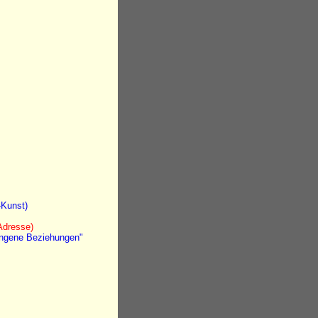
-Kunst)
dresse)
ungene Beziehungen"